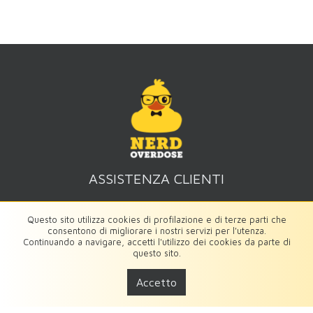
ASSISTENZA CLIENTI
Modalità di pagamento
Questo sito utilizza cookies di profilazione e di terze parti che
Condizioni di vendita
consentono di migliorare i nostri servizi per l'utenza.
Diritto di recesso
Continuando a navigare, accetti l'utilizzo dei cookies da parte di
questo sito.
Cookies Policy
Privacy Policy
Accetto
INFORMAZIONI