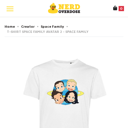
0
Home
•
Creator
•
Space Family
•
T-SHIRT SPACE FAMILY AVATAR 2 - SPACE FAMILY