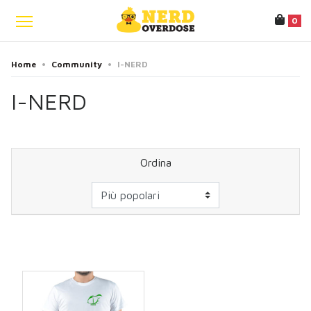
0
Home
•
Community
•
I-NERD
I-NERD
Ordina