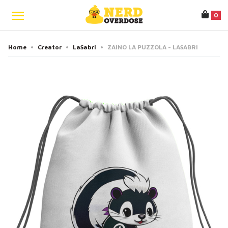
0
Home
•
Creator
•
LaSabri
•
ZAINO LA PUZZOLA - LASABRI