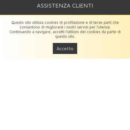
ASSISTENZA CLIENTI
Modalità di pagamento
Questo sito utilizza cookies di profilazione e di terze parti che
Condizioni di vendita
consentono di migliorare i nostri servizi per l'utenza.
Diritto di recesso
Continuando a navigare, accetti l'utilizzo dei cookies da parte di
questo sito.
Cookies Policy
Privacy Policy
Accetto
INFORMAZIONI
FAQs
Sei un Creator?
Contattaci
UTENTE
Accedi/Registrati
Password dimenticata
SEGUICI