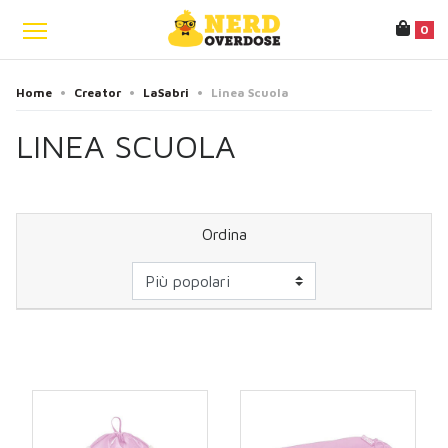
0
Home
•
Creator
•
LaSabri
•
Linea Scuola
LINEA SCUOLA
Ordina